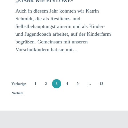
„STARK WIE EIN LÖWE“
Löwe“
Auch in diesem Jahr konnten wir Katrin
Schmidt, die als Resilienz- und
Selbstbehauptungstrainerin und als Kinder-
und Jugendcoach arbeitet, auf der Kinderfarm
begrüßen. Gemeinsam mit unseren
Vorschulkindern hat sie mit…
Vorherige
1
2
3
4
5
…
12
Nächste