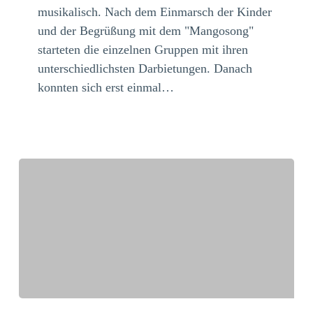
klingt
musikalisch. Nach dem Einmarsch der Kinder
es
und der Begrüßung mit dem "Mangosong"
auf
starteten die einzelnen Gruppen mit ihren
der
unterschiedlichsten Darbietungen. Danach
Kinderfarm!“
konnten sich erst einmal…
Tierischer