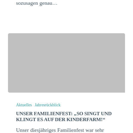
sozusagen genau…
Unser
Familienfest:
Aktuelles
Jahresrückblick
„So
UNSER FAMILIENFEST: „SO SINGT UND
KLINGT ES AUF DER KINDERFARM!“
singt
und
Unser diesjähriges Familienfest war sehr