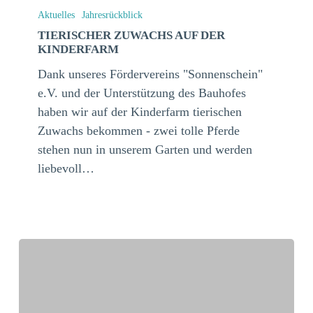
Zuwachs
Aktuelles
Jahresrückblick
auf
TIERISCHER ZUWACHS AUF DER
KINDERFARM
der
Kinderfarm
Dank unseres Fördervereins "Sonnenschein"
e.V. und der Unterstützung des Bauhofes
haben wir auf der Kinderfarm tierischen
Zuwachs bekommen - zwei tolle Pferde
stehen nun in unserem Garten und werden
liebevoll…