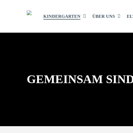
Skip
to
KINDERGARTEN
ÜBER UNS
EL
main
content
GEMEINSAM SIND