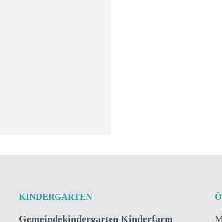
PEN
en Rot,
KINDERGARTEN
Ö
Gemeindekindergarten Kinderfarm
M