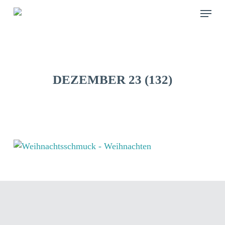
Skip
Menu
to
main
content
DEZEMBER 23 (132)