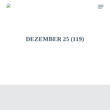
Skip
Menu
to
main
content
DEZEMBER 25 (119)