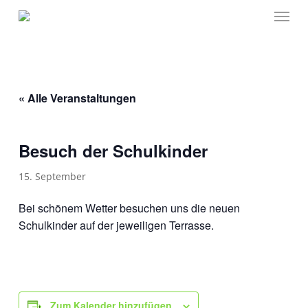
Menu
Skip
to
main
content
« Alle Veranstaltungen
Besuch der Schulkinder
15. September
Bei schönem Wetter besuchen uns die neuen
Schulkinder auf der jeweiligen Terrasse.
Zum Kalender hinzufügen