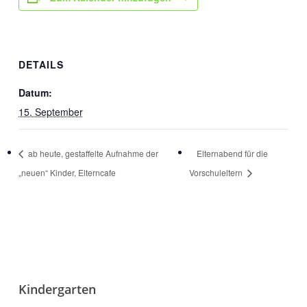
DETAILS
Datum:
15. September
ab heute, gestaffelte Aufnahme der
Elternabend für die
„neuen“ Kinder, Elterncafe
Vorschuleltern
Kindergarten