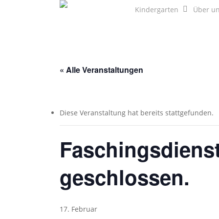
Skip
Kindergarten
Über u
to
main
content
« Alle Veranstaltungen
Diese Veranstaltung hat bereits stattgefunden.
Faschingsdienst
geschlossen.
17. Februar