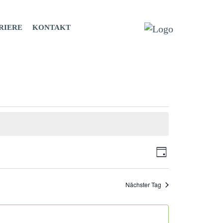
RIERE
KONTAKT
ANSIC
VERANS
Tag
ANSICHT
NAVIG
NAVIGAT
Nächster Tag