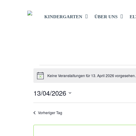
Skip
to
KINDERGARTEN
ÜBER UNS
EL
main
content
VERANSTA
Keine Veranstaltungen für 13. April 2026 vorgesehen.
Hinweis
13/04/2026
FÜR
Datum
wählen.
Vorheriger Tag
13.