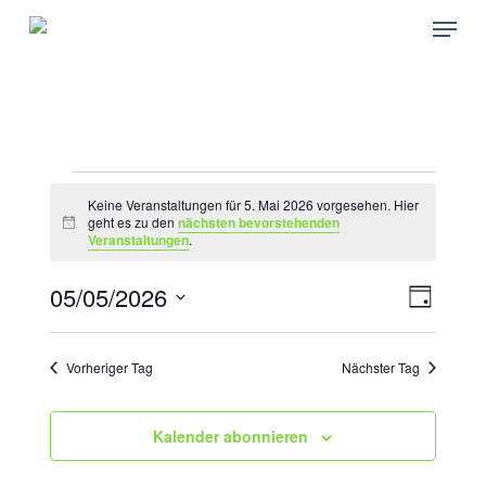
Skip
Menu
to
main
content
VERANSTALTUNGEN
Keine Veranstaltungen für 5. Mai 2026 vorgesehen. Hier
FÜR
geht es zu den
nächsten bevorstehenden
Hinweis
Veranstaltungen
.
5.
MAI
05/05/2026
ANSICH
VERAN
Tag
ANSICH
2026
NAVIGA
Datum
NAVIGA
wählen.
Vorheriger Tag
Nächster Tag
Kalender abonnieren