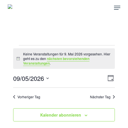
Skip
Menu
to
main
content
VERANSTALTUNGEN
Keine Veranstaltungen für 9. Mai 2026 vorgesehen. Hier
FÜR
geht es zu den
nächsten bevorstehenden
Hinweis
Veranstaltungen
.
9.
MAI
09/05/2026
ANSICH
VERAN
Tag
ANSICH
2026
NAVIGA
Datum
NAVIGA
wählen.
Vorheriger Tag
Nächster Tag
Kalender abonnieren