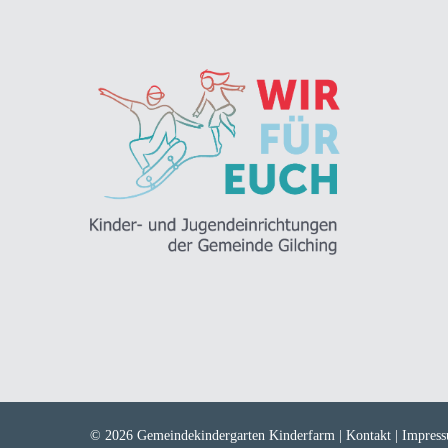
© 2026 Gemeindekindergarten Kinderfarm |
Kontakt
|
Impres