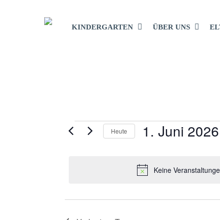
Skip
to
KINDERGARTEN
ÜBER UNS
EL
main
content
1. Juni 2026
VERANST
Heute
Datum
wählen.
FÜR
Keine Veranstaltunge
1.