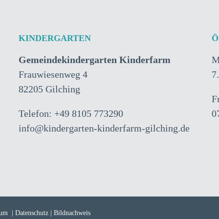
KINDERGARTEN
Ö
Gemeindekindergarten Kinderfarm
M
Frauwiesenweg 4
7
82205 Gilching
F
Telefon: +49 8105 773290
0
info@kindergarten-kinderfarm-gilching.de
sum
|
Datenschutz
|
Bildnachweis