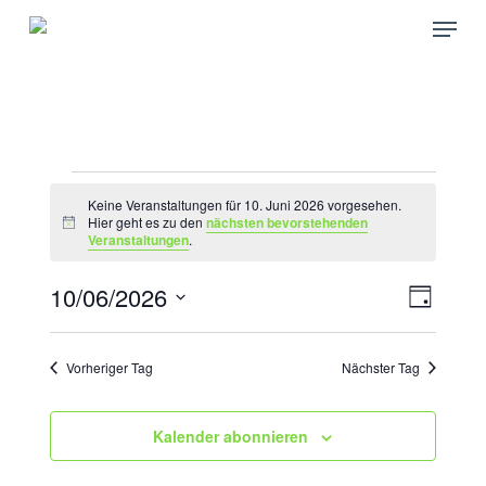
Skip
Menu
to
main
content
VERANSTALTUNGEN
Keine Veranstaltungen für 10. Juni 2026 vorgesehen.
FÜR
Hier geht es zu den
nächsten bevorstehenden
Hinweis
Veranstaltungen
.
10.
JUNI
10/06/2026
ANSICH
VERAN
Tag
ANSICH
2026
NAVIGA
Datum
NAVIGA
wählen.
Vorheriger Tag
Nächster Tag
Kalender abonnieren