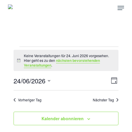
Skip
Menu
to
main
content
VERANSTALTUNGEN
Keine Veranstaltungen für 24. Juni 2026 vorgesehen.
FÜR
Hier geht es zu den
nächsten bevorstehenden
Hinweis
Veranstaltungen
.
24.
JUNI
24/06/2026
ANSICH
VERAN
Tag
ANSICH
2026
NAVIGA
Datum
NAVIGA
wählen.
Vorheriger Tag
Nächster Tag
Kalender abonnieren